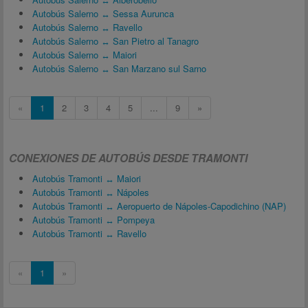
Autobús Salerno ↔ Sessa Aurunca
Autobús Salerno ↔ Ravello
Autobús Salerno ↔ San Pietro al Tanagro
Autobús Salerno ↔ Maiori
Autobús Salerno ↔ San Marzano sul Sarno
«
1
2
3
4
5
...
9
»
CONEXIONES DE AUTOBÚS DESDE TRAMONTI
Autobús Tramonti ↔ Maiori
Autobús Tramonti ↔ Nápoles
Autobús Tramonti ↔ Aeropuerto de Nápoles-Capodichino (NAP)
Autobús Tramonti ↔ Pompeya
Autobús Tramonti ↔ Ravello
«
1
»