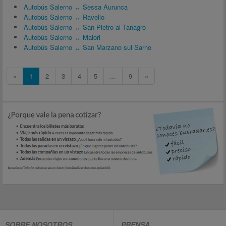
Autobús Salerno ↔ Sessa Aurunca
Autobús Salerno ↔ Ravello
Autobús Salerno ↔ San Pietro al Tanagro
Autobús Salerno ↔ Maiori
Autobús Salerno ↔ San Marzano sul Sarno
«
1
2
3
4
5
...
9
»
SOBRE NOSOTROS
PRENSA