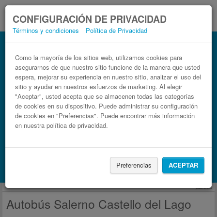
CONFIGURACIÓN DE PRIVACIDAD
Términos y condiciones
Política de Privacidad
Autobús Castello del Lago Salerno
Billetes de autobuses en solo 3 pasos
Como la mayoría de los sitios web, utilizamos cookies para
asegurarnos de que nuestro sitio funcione de la manera que usted
espera, mejorar su experiencia en nuestro sitio, analizar el uso del
sitio y ayudar en nuestros esfuerzos de marketing. Al elegir
"Aceptar", usted acepta que se almacenen todas las categorías
de cookies en su dispositivo. Puede administrar su configuración
de cookies en "Preferencias". Puede encontrar más información
en nuestra política de privacidad.
Buscar un viaje
Preferencias
ACEPTAR
Busca también alojamiento con Booking.com
publicidad
Autobús Salerno Castello del Lago