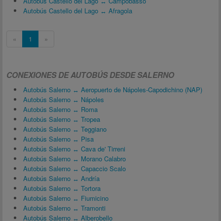
Autobús Castello del Lago ↔ Campobasso
Autobús Castello del Lago ↔ Afragola
«
1
»
CONEXIONES DE AUTOBÚS DESDE SALERNO
Autobús Salerno ↔ Aeropuerto de Nápoles-Capodichino (NAP)
Autobús Salerno ↔ Nápoles
Autobús Salerno ↔ Roma
Autobús Salerno ↔ Tropea
Autobús Salerno ↔ Teggiano
Autobús Salerno ↔ Pisa
Autobús Salerno ↔ Cava de' Tirreni
Autobús Salerno ↔ Morano Calabro
Autobús Salerno ↔ Capaccio Scalo
Autobús Salerno ↔ Andría
Autobús Salerno ↔ Tortora
Autobús Salerno ↔ Fiumicino
Autobús Salerno ↔ Tramonti
Autobús Salerno ↔ Alberobello