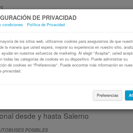
GURACIÓN DE PRIVACIDAD
y condiciones
Política de Privacidad
ayoría de los sitios web, utilizamos cookies para asegurarnos de que nuestro
de la manera que usted espera, mejorar su experiencia en nuestro sitio, anali
 y ayudar en nuestros esfuerzos de marketing. Al elegir "Aceptar", usted acep
 todas las categorías de cookies en su dispositivo. Puede administrar su
ción de cookies en "Preferencias". Puede encontrar más información en nues
de privacidad.
Buscar un viaje
Busca también alojamiento con Booking.com
Preferencias
A
onal desde y hasta Salerno
UTOBUSES POSIBLES