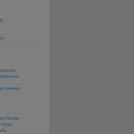
lo
ia
Camerota
Casalvelino
an Severino
no Rovella
 Scalo
alia