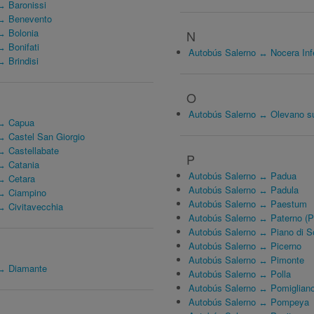
↔ Baronissi
 ↔ Benevento
↔ Bolonia
N
↔ Bonifati
Autobús Salerno ↔ Nocera Infe
 Brindisi
O
Autobús Salerno ↔ Olevano su
 ↔ Capua
↔ Castel San Giorgio
↔ Castellabate
P
↔ Catania
Autobús Salerno ↔ Padua
↔ Cetara
Autobús Salerno ↔ Padula
 ↔ Ciampino
Autobús Salerno ↔ Paestum
↔ Civitavecchia
Autobús Salerno ↔ Paterno (P
Autobús Salerno ↔ Piano di S
Autobús Salerno ↔ Picerno
Autobús Salerno ↔ Pimonte
 ↔ Diamante
Autobús Salerno ↔ Polla
Autobús Salerno ↔ Pomigliano
Autobús Salerno ↔ Pompeya