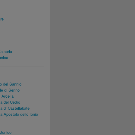
re
alabria
onica
o del Sannio
e di Serino
 Arcella
a del Cedro
 di Castellabate
 Apostolo dello Ionio
Jonico