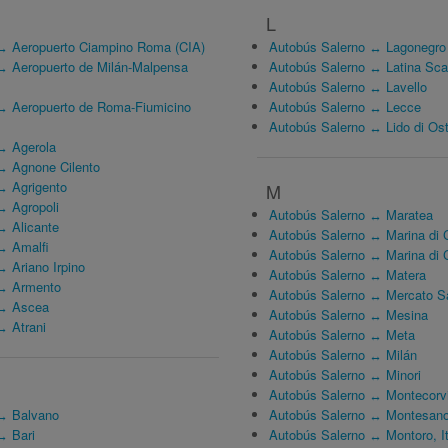
L
↔ Aeropuerto Ciampino Roma (CIA)
Autobús Salerno ↔ Lagonegro
↔ Aeropuerto de Milán-Malpensa
Autobús Salerno ↔ Latina Sca
Autobús Salerno ↔ Lavello
↔ Aeropuerto de Roma-Fiumicino
Autobús Salerno ↔ Lecce
Autobús Salerno ↔ Lido di Ost
↔ Agerola
↔ Agnone Cilento
↔ Agrigento
M
↔ Agropoli
Autobús Salerno ↔ Maratea
↔ Alicante
Autobús Salerno ↔ Marina di 
↔ Amalfi
Autobús Salerno ↔ Marina di 
 Ariano Irpino
Autobús Salerno ↔ Matera
 ↔ Armento
Autobús Salerno ↔ Mercato S
 ↔ Ascea
Autobús Salerno ↔ Mesina
↔ Atrani
Autobús Salerno ↔ Meta
Autobús Salerno ↔ Milán
Autobús Salerno ↔ Minori
Autobús Salerno ↔ Montecorvi
↔ Balvano
Autobús Salerno ↔ Montesano
↔ Bari
Autobús Salerno ↔ Montoro, It