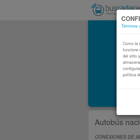
CONFI
Términos 
Como la m
funcione 
del sitio
almacenen
configura
política 
Autobús naci
CONEXIONES DE A