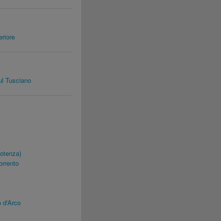
riore
l Tusciano
otenza)
orrento
 d'Arco