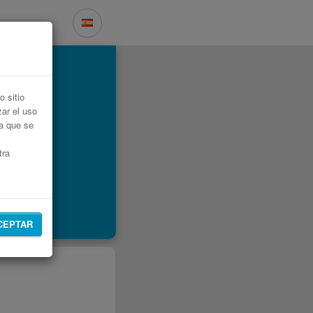
 sitio
zar el uso
ta que se
tra
CEPTAR