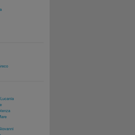
a
Greco
 Lucania
e
otenza
Mare
Giovanni
e