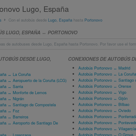
tonovo Lugo, España
s
Con el autobús desde
Lugo, España
hasta
Portonovo
ÚS LUGO, ESPAÑA ↔ PORTONOVO
eas de autobuses desde Lugo, España hasta Portonovo. Por favor use el for
UTOBÚS DESDE LUGO,
CONEXIONES DE AUTOBÚS 
Autobús Portonovo ↔ Madrid
Autobús Portonovo ↔ La Coruñ
paña ↔ La Coruña
Autobús Portonovo ↔ Santiago 
aña ↔ Aeropuerto de la Coruña (LCG)
Autobús Portonovo ↔ Orense
aña ↔ Sarria
Autobús Portonovo ↔ Vigo
paña ↔ Monforte de Lemos
Autobús Portonovo ↔ Gijón
paña ↔ Nigrán
Autobús Portonovo ↔ Bilbao
paña ↔ Santiago de Compostela
Autobús Portonovo ↔ Oviedo
paña ↔ Foz
Autobús Portonovo ↔ Ponferrad
aña ↔ Barreiros
Autobús Portonovo ↔ Ponteved
aña ↔ Aeroporto de Santiago De
Autobús Portonovo ↔ Vilagarcía
Autobús Portonovo ↔ O Grove
paña ↔ Lorenzana