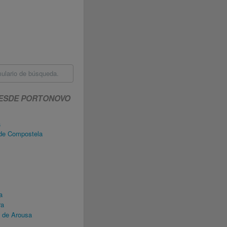
mulario de búsqueda.
DESDE PORTONOVO
a
de Compostela
a
ra
 de Arousa