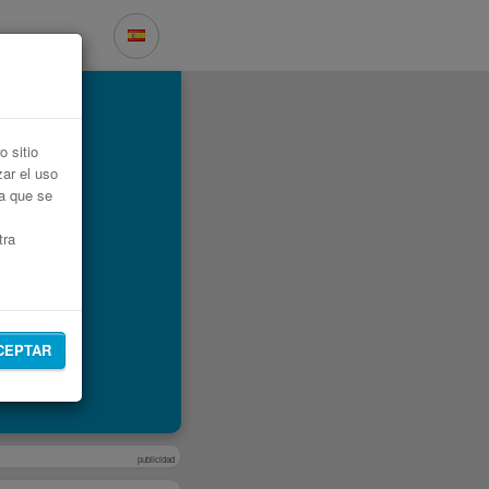
 sitio
zar el uso
ta que se
tra
CEPTAR
publicidad