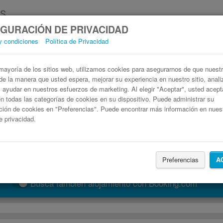
GURACIÓN DE PRIVACIDAD
y condiciones
Política de Privacidad
Autobús Lugo, España Portonovo
Billetes de autobuses en solo 3 pasos
ayoría de los sitios web, utilizamos cookies para asegurarnos de que nuestro
de la manera que usted espera, mejorar su experiencia en nuestro sitio, anali
 y ayudar en nuestros esfuerzos de marketing. Al elegir "Aceptar", usted acep
 todas las categorías de cookies en su dispositivo. Puede administrar su
ción de cookies en "Preferencias". Puede encontrar más información en nues
de privacidad.
Preferencias
A
Buscar un viaje
Busca también alojamiento con Booking.com