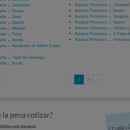
Autobús Portonovo ↔ Valladolid
paña ↔ Cambados
Autobús Portonovo ↔ Meaño
aña ↔ Viveiro
Autobús Portonovo ↔ Sangenjo
paña ↔ Sada
Autobús Portonovo ↔ Oporto
paña ↔ Madrid
Autobús Portonovo ↔ Villalba (L
paña ↔ Ribadeo
Autobús Portonovo ↔ A Pobra d
aña ↔ Ferrol
Autobús Portonovo ↔ Portonov
paña ↔ Burela
aña ↔ Aeropuerto de Adolfo Suárez
aña ↔ Tapia de Casariego
paña ↔ Arzúa
»
«
1
2
»