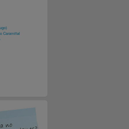
ugo)
o Caramiñal
o