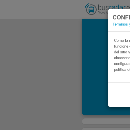
CONFI
Términos 
Como la m
funcione 
del sitio
almacenen
configura
política 