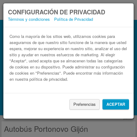
CONFIGURACIÓN DE PRIVACIDAD
Términos y condiciones
Política de Privacidad
Autobús Gijón Portonovo
Billetes de autobuses en solo 3 pasos
Como la mayoría de los sitios web, utilizamos cookies para
asegurarnos de que nuestro sitio funcione de la manera que usted
espera, mejorar su experiencia en nuestro sitio, analizar el uso del
sitio y ayudar en nuestros esfuerzos de marketing. Al elegir
"Aceptar", usted acepta que se almacenen todas las categorías
de cookies en su dispositivo. Puede administrar su configuración
de cookies en "Preferencias". Puede encontrar más información
en nuestra política de privacidad.
Buscar un viaje
Preferencias
ACEPTAR
Busca también alojamiento con Booking.com
publicidad
Autobús Portonovo Gijón