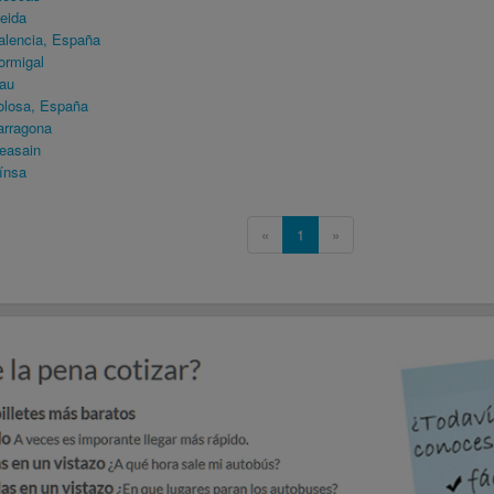
eida
lencia, España
ormigal
au
olosa, España
arragona
easain
ínsa
«
1
»