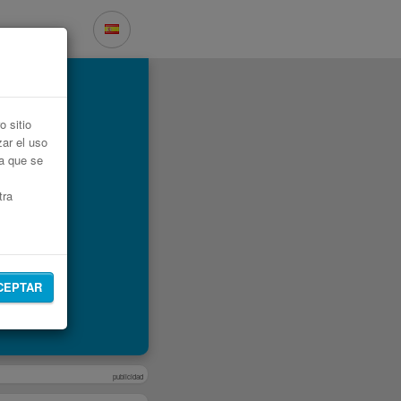
 sitio
zar el uso
ta que se
tra
CEPTAR
publicidad