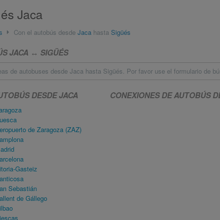
üés Jaca
s
Con el autobús desde
Jaca
hasta
Sigüés
ÚS JACA ↔ SIGÜÉS
eas de autobuses desde Jaca hasta Sigüés. Por favor use el formulario de b
UTOBÚS DESDE JACA
CONEXIONES DE AUTOBÚS D
aragoza
uesca
ropuerto de Zaragoza (ZAZ)
amplona
adrid
arcelona
toria-Gasteiz
anticosa
an Sebastián
llent de Gállego
lbao
iescas