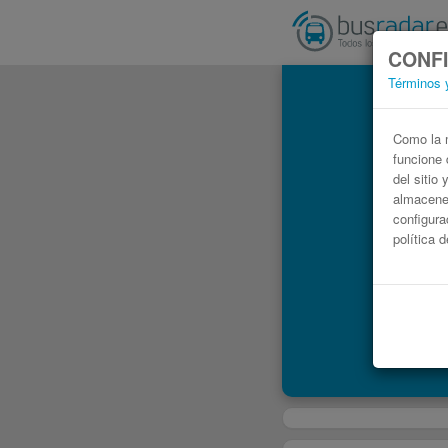
CONFI
Términos 
Como la m
funcione 
del sitio
almacenen
configura
política 