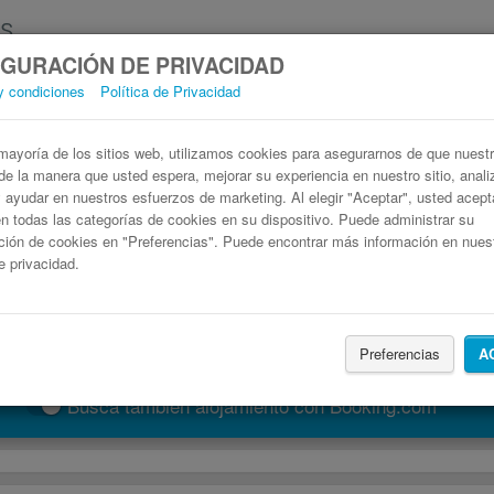
GURACIÓN DE PRIVACIDAD
y condiciones
Política de Privacidad
Autobús Jaca Sigüés
Billetes de autobuses en solo 3 pasos
ayoría de los sitios web, utilizamos cookies para asegurarnos de que nuestro
de la manera que usted espera, mejorar su experiencia en nuestro sitio, anali
 y ayudar en nuestros esfuerzos de marketing. Al elegir "Aceptar", usted acep
 todas las categorías de cookies en su dispositivo. Puede administrar su
ción de cookies en "Preferencias". Puede encontrar más información en nues
de privacidad.
Preferencias
A
Buscar un viaje
Busca también alojamiento con Booking.com