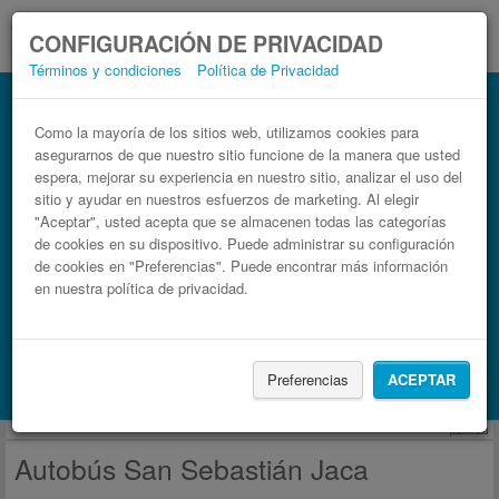
CONFIGURACIÓN DE PRIVACIDAD
Términos y condiciones
Política de Privacidad
Autobús Jaca San Sebastián
Billetes de autobuses en solo 3 pasos
Como la mayoría de los sitios web, utilizamos cookies para
asegurarnos de que nuestro sitio funcione de la manera que usted
espera, mejorar su experiencia en nuestro sitio, analizar el uso del
sitio y ayudar en nuestros esfuerzos de marketing. Al elegir
"Aceptar", usted acepta que se almacenen todas las categorías
de cookies en su dispositivo. Puede administrar su configuración
de cookies en "Preferencias". Puede encontrar más información
en nuestra política de privacidad.
Buscar un viaje
Preferencias
ACEPTAR
Busca también alojamiento con Booking.com
publicidad
Autobús San Sebastián Jaca