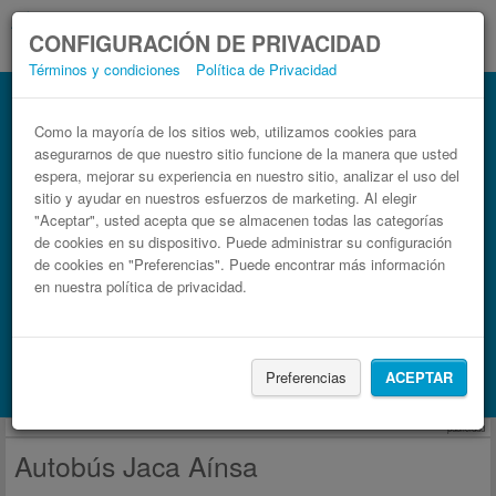
CONFIGURACIÓN DE PRIVACIDAD
Términos y condiciones
Política de Privacidad
Autobús Aínsa Jaca
Billetes de autobuses en solo 3 pasos
Como la mayoría de los sitios web, utilizamos cookies para
asegurarnos de que nuestro sitio funcione de la manera que usted
espera, mejorar su experiencia en nuestro sitio, analizar el uso del
sitio y ayudar en nuestros esfuerzos de marketing. Al elegir
"Aceptar", usted acepta que se almacenen todas las categorías
de cookies en su dispositivo. Puede administrar su configuración
de cookies en "Preferencias". Puede encontrar más información
en nuestra política de privacidad.
Buscar un viaje
Preferencias
ACEPTAR
Busca también alojamiento con Booking.com
publicidad
Autobús Jaca Aínsa