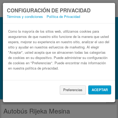
CONFIGURACIÓN DE PRIVACIDAD
Términos y condiciones
Política de Privacidad
Autobús Mesina Rijeka
Billetes de autobuses en solo 3 pasos
Como la mayoría de los sitios web, utilizamos cookies para
asegurarnos de que nuestro sitio funcione de la manera que usted
espera, mejorar su experiencia en nuestro sitio, analizar el uso del
sitio y ayudar en nuestros esfuerzos de marketing. Al elegir
"Aceptar", usted acepta que se almacenen todas las categorías
de cookies en su dispositivo. Puede administrar su configuración
de cookies en "Preferencias". Puede encontrar más información
en nuestra política de privacidad.
Buscar un viaje
Preferencias
ACEPTAR
Busca también alojamiento con Booking.com
publicidad
Autobús Rijeka Mesina