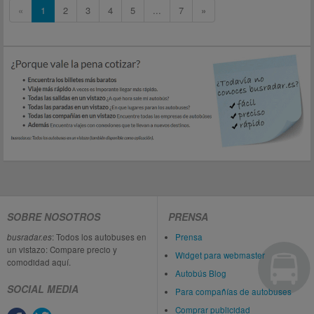
«
1
2
3
4
5
...
7
»
SOBRE NOSOTROS
PRENSA
busradar.es
: Todos los autobuses en
Prensa
un vistazo: Compare precio y
Widget para webmaster
comodidad aquí.
Autobús Blog
SOCIAL MEDIA
Para compañías de autobuses
Comprar publicidad