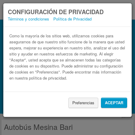
CONFIGURACIÓN DE PRIVACIDAD
Términos y condiciones
Política de Privacidad
Autobús Bari Mesina
Billetes de autobuses en solo 3 pasos
Como la mayoría de los sitios web, utilizamos cookies para
asegurarnos de que nuestro sitio funcione de la manera que usted
espera, mejorar su experiencia en nuestro sitio, analizar el uso del
sitio y ayudar en nuestros esfuerzos de marketing. Al elegir
"Aceptar", usted acepta que se almacenen todas las categorías
de cookies en su dispositivo. Puede administrar su configuración
de cookies en "Preferencias". Puede encontrar más información
en nuestra política de privacidad.
Buscar un viaje
Preferencias
ACEPTAR
Busca también alojamiento con Booking.com
publicidad
Autobús Mesina Bari