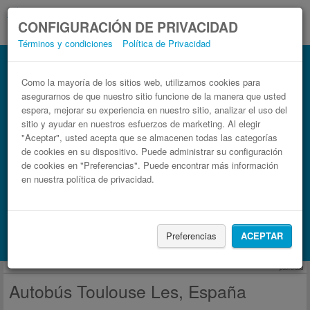
CONFIGURACIÓN DE PRIVACIDAD
Términos y condiciones
Política de Privacidad
Autobús Les, España Toulouse
Billetes de autobuses en solo 3 pasos
Como la mayoría de los sitios web, utilizamos cookies para
asegurarnos de que nuestro sitio funcione de la manera que usted
espera, mejorar su experiencia en nuestro sitio, analizar el uso del
sitio y ayudar en nuestros esfuerzos de marketing. Al elegir
"Aceptar", usted acepta que se almacenen todas las categorías
de cookies en su dispositivo. Puede administrar su configuración
de cookies en "Preferencias". Puede encontrar más información
en nuestra política de privacidad.
Buscar un viaje
Preferencias
ACEPTAR
Busca también alojamiento con Booking.com
publicidad
Autobús Toulouse Les, España