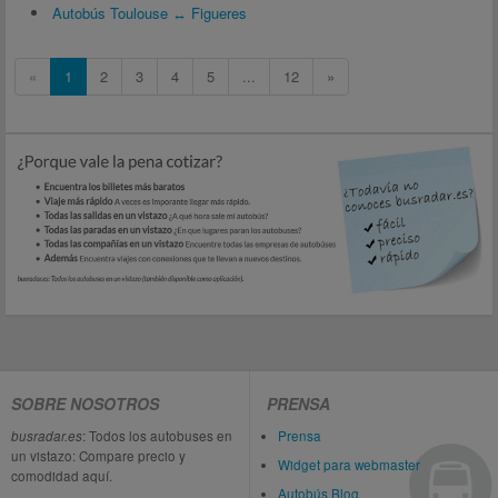
Autobús Toulouse ↔ Figueres
«
1
2
3
4
5
...
12
»
SOBRE NOSOTROS
PRENSA
busradar.es
: Todos los autobuses en
Prensa
un vistazo: Compare precio y
Widget para webmaster
comodidad aquí.
Autobús Blog