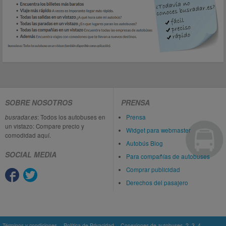
SOBRE NOSOTROS
PRENSA
busradar.es
: Todos los autobuses en
Prensa
un vistazo: Compare precio y
Widget para webmaster
comodidad aquí.
Autobús Blog
SOCIAL MEDIA
Para compañías de autobuses
Comprar publicidad
Derechos del pasajero
Términos y condiciones
Política de Privacidad
Conexiones de autobuses
2
3
4