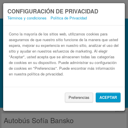
CONFIGURACIÓN DE PRIVACIDAD
Términos y condiciones
Política de Privacidad
Autobús Bansko Sofía
Billetes de autobuses en solo 3 pasos
Como la mayoría de los sitios web, utilizamos cookies para
asegurarnos de que nuestro sitio funcione de la manera que usted
espera, mejorar su experiencia en nuestro sitio, analizar el uso del
sitio y ayudar en nuestros esfuerzos de marketing. Al elegir
"Aceptar", usted acepta que se almacenen todas las categorías
de cookies en su dispositivo. Puede administrar su configuración
de cookies en "Preferencias". Puede encontrar más información
en nuestra política de privacidad.
Buscar un viaje
Preferencias
ACEPTAR
Busca también alojamiento con Booking.com
publicidad
Autobús Sofía Bansko