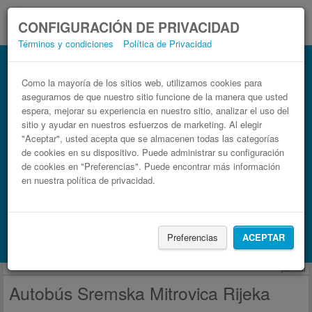
CONFIGURACIÓN DE PRIVACIDAD
Términos y condiciones
Política de Privacidad
Autobús Rijeka Sremska Mitrovica
Billetes de autobuses en solo 3 pasos
Como la mayoría de los sitios web, utilizamos cookies para
asegurarnos de que nuestro sitio funcione de la manera que usted
espera, mejorar su experiencia en nuestro sitio, analizar el uso del
sitio y ayudar en nuestros esfuerzos de marketing. Al elegir
"Aceptar", usted acepta que se almacenen todas las categorías
de cookies en su dispositivo. Puede administrar su configuración
de cookies en "Preferencias". Puede encontrar más información
en nuestra política de privacidad.
Buscar un viaje
Preferencias
ACEPTAR
Busca también alojamiento con Booking.com
publicidad
Autobús Sremska Mitrovica Rijeka