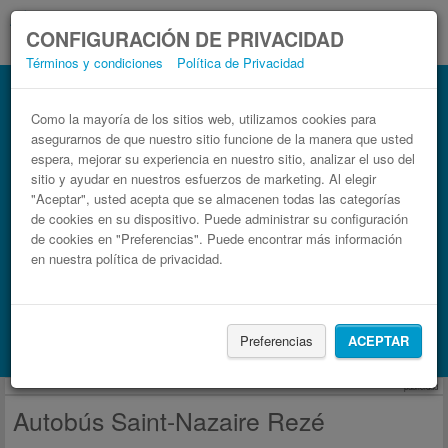
CONFIGURACIÓN DE PRIVACIDAD
Términos y condiciones
Política de Privacidad
Autobús Rezé Saint-Nazaire
Billetes de autobuses en solo 3 pasos
Como la mayoría de los sitios web, utilizamos cookies para
asegurarnos de que nuestro sitio funcione de la manera que usted
espera, mejorar su experiencia en nuestro sitio, analizar el uso del
sitio y ayudar en nuestros esfuerzos de marketing. Al elegir
"Aceptar", usted acepta que se almacenen todas las categorías
de cookies en su dispositivo. Puede administrar su configuración
de cookies en "Preferencias". Puede encontrar más información
en nuestra política de privacidad.
Buscar un viaje
Preferencias
ACEPTAR
Busca también alojamiento con Booking.com
publicidad
Autobús Saint-Nazaire Rezé