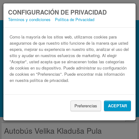
CONFIGURACIÓN DE PRIVACIDAD
Términos y condiciones
Política de Privacidad
Autobús Pula Velika Kladuša
Billetes de autobuses en solo 3 pasos
Como la mayoría de los sitios web, utilizamos cookies para
asegurarnos de que nuestro sitio funcione de la manera que usted
espera, mejorar su experiencia en nuestro sitio, analizar el uso del
sitio y ayudar en nuestros esfuerzos de marketing. Al elegir
"Aceptar", usted acepta que se almacenen todas las categorías
de cookies en su dispositivo. Puede administrar su configuración
de cookies en "Preferencias". Puede encontrar más información
en nuestra política de privacidad.
Buscar un viaje
Preferencias
ACEPTAR
Busca también alojamiento con Booking.com
publicidad
Autobús Velika Kladuša Pula