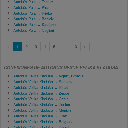
Autobús Pula ↔ Trieste
Autobús Pula ↔ Piran
Autobús Pula ↔ Rijeka
Autobús Pula ↔ Banjole
Autobús Pula ↔ Sarajevo
Autobús Pula ↔ Cagliari
«
1
2
3
4
5
...
10
»
CONEXIONES DE AUTOBÚS DESDE VELIKA KLADUŠA
Autobús Velika Kladuša ↔ Vojnić, Croacia
Autobús Velika Kladuša ↔ Sarajevo
Autobús Velika Kladuša ↔ Bihać
Autobús Velika Kladuša ↔ Žepče
Autobús Velika Kladuša ↔ Cazin
Autobús Velika Kladuša ↔ Zenica
Autobús Velika Kladuša ↔ Múnich
Autobús Velika Kladuša ↔ Graz
Autobús Velika Kladuša ↔ Belgrado
Autobús Velika Kladuša ↔ Zagreb