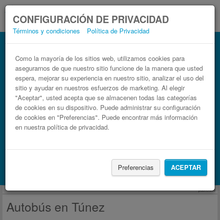
CONFIGURACIÓN DE PRIVACIDAD
Términos y condiciones
Política de Privacidad
Autobús en Túnez.
Billetes de autobuses en solo 3 pasos
Como la mayoría de los sitios web, utilizamos cookies para
asegurarnos de que nuestro sitio funcione de la manera que usted
espera, mejorar su experiencia en nuestro sitio, analizar el uso del
sitio y ayudar en nuestros esfuerzos de marketing. Al elegir
"Aceptar", usted acepta que se almacenen todas las categorías
de cookies en su dispositivo. Puede administrar su configuración
de cookies en "Preferencias". Puede encontrar más información
en nuestra política de privacidad.
Buscar un viaje
Preferencias
ACEPTAR
Busca también alojamiento con Booking.com
publicidad
Autobús en Túnez