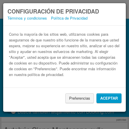
CONFIGURACIÓN DE PRIVACIDAD
Términos y condiciones
Política de Privacidad
Autobús Montesano sulla Marcellana
Siena
Como la mayoría de los sitios web, utilizamos cookies para
asegurarnos de que nuestro sitio funcione de la manera que usted
Billetes de autobuses en solo 3 pasos
espera, mejorar su experiencia en nuestro sitio, analizar el uso del
sitio y ayudar en nuestros esfuerzos de marketing. Al elegir
"Aceptar", usted acepta que se almacenen todas las categorías
de cookies en su dispositivo. Puede administrar su configuración
de cookies en "Preferencias". Puede encontrar más información
en nuestra política de privacidad.
Preferencias
ACEPTAR
Buscar un viaje
Busca también alojamiento con Booking.com
publicidad