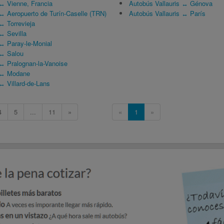
↔ Vienne, Francia
Autobús Vallauris ↔ Génova
↔ Aeropuerto de Turín-Caselle (TRN)
Autobús Vallauris ↔ París
↔ Torrevieja
↔ Sevilla
↔ Paray-le-Monial
 ↔ Salou
↔ Pralognan-la-Vanoise
 ↔ Modane
↔ Villard-de-Lans
4
5
...
11
»
«
1
»