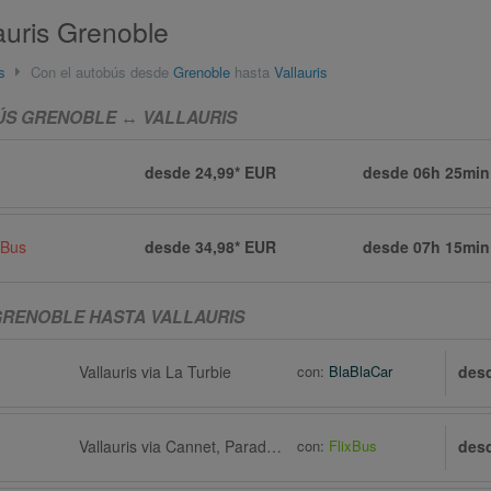
auris Grenoble
s
Con el autobús desde
Grenoble
hasta
Vallauris
ÚS GRENOBLE ↔ VALLAURIS
desde 24,99* EUR
desde
06h 25min
 Bus
desde 34,98* EUR
desde
07h 15min
GRENOBLE HASTA VALLAURIS
Vallauris via La Turbie
con:
BlaBlaCar
des
Vallauris via Cannet, Parada de autobús 73, Avenue Campon, Place Benidorm
con:
FlixBus
des