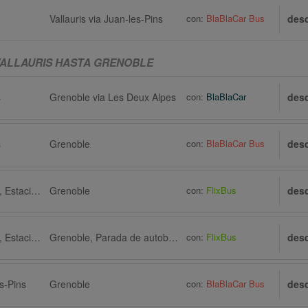
Vallauris via Juan-les-Pins
con:
BlaBlaCar Bus
des
VALLAURIS HASTA GRENOBLE
s
Grenoble via Les Deux Alpes
con:
BlaBlaCar
des
s
Grenoble
con:
BlaBlaCar Bus
des
Vallauris via Antibes, Estación central
Grenoble
con:
FlixBus
des
Vallauris via Antibes, Estación central
Grenoble, Parada de autobús, Condillac-Universités
con:
FlixBus
des
es-Pins
Grenoble
con:
BlaBlaCar Bus
des