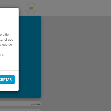
 sitio
zar el uso
ta que se
tra
CEPTAR
publicidad