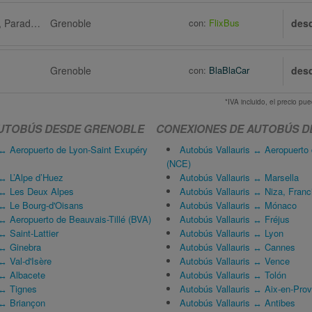
Vallauris via Cannet, Parada de autobús 73, Avenue Campon, Place Benidorm
Grenoble
con:
FlixBus
des
Grenoble
con:
BlaBlaCar
des
*IVA incluido, el precio p
AUTOBÚS DESDE GRENOBLE
CONEXIONES DE AUTOBÚS D
↔ Aeropuerto de Lyon-Saint Exupéry
Autobús Vallauris ↔ Aeropuerto
(NCE)
↔ L’Alpe d’Huez
Autobús Vallauris ↔ Marsella
 ↔ Les Deux Alpes
Autobús Vallauris ↔ Niza, Franc
↔ Le Bourg-d'Oisans
Autobús Vallauris ↔ Mónaco
↔ Aeropuerto de Beauvais-Tillé (BVA)
Autobús Vallauris ↔ Fréjus
 Saint-Lattier
Autobús Vallauris ↔ Lyon
 ↔ Ginebra
Autobús Vallauris ↔ Cannes
 Val-d'Isère
Autobús Vallauris ↔ Vence
↔ Albacete
Autobús Vallauris ↔ Tolón
 ↔ Tignes
Autobús Vallauris ↔ Aix-en-Pro
↔ Briançon
Autobús Vallauris ↔ Antibes