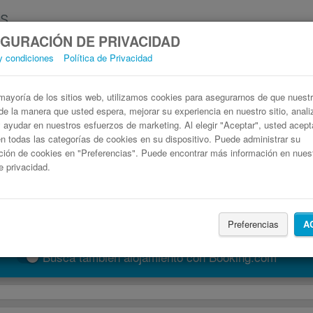
GURACIÓN DE PRIVACIDAD
y condiciones
Política de Privacidad
Autobús Grenoble Vallauris
Billetes de autobuses en solo 3 pasos
ayoría de los sitios web, utilizamos cookies para asegurarnos de que nuestro
de la manera que usted espera, mejorar su experiencia en nuestro sitio, anali
 y ayudar en nuestros esfuerzos de marketing. Al elegir "Aceptar", usted acep
 todas las categorías de cookies en su dispositivo. Puede administrar su
ción de cookies en "Preferencias". Puede encontrar más información en nues
de privacidad.
Preferencias
A
Buscar un viaje
Busca también alojamiento con Booking.com