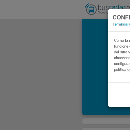
CONFI
Términos 
Como la m
funcione 
del sitio
almacenen
configura
política 