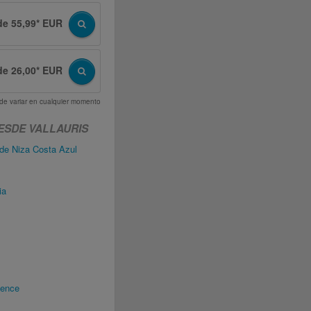
de 55,99* EUR
de 26,00* EUR
uede variar en cualquier momento
ESDE VALLAURIS
 de Niza Costa Azul
ia
vence