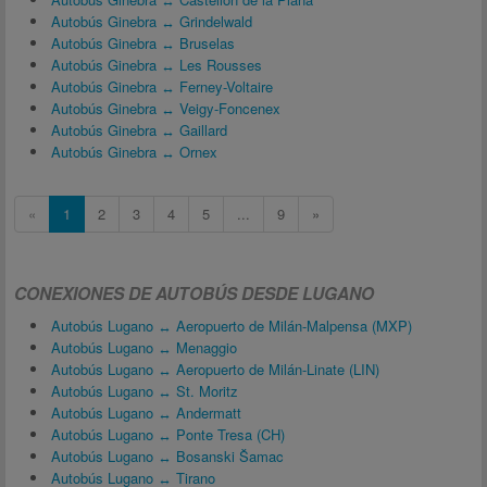
Autobús Ginebra ↔ Grindelwald
Autobús Ginebra ↔ Bruselas
Autobús Ginebra ↔ Les Rousses
Autobús Ginebra ↔ Ferney-Voltaire
Autobús Ginebra ↔ Veigy-Foncenex
Autobús Ginebra ↔ Gaillard
Autobús Ginebra ↔ Ornex
«
1
2
3
4
5
...
9
»
CONEXIONES DE AUTOBÚS DESDE LUGANO
Autobús Lugano ↔ Aeropuerto de Milán-Malpensa (MXP)
Autobús Lugano ↔ Menaggio
Autobús Lugano ↔ Aeropuerto de Milán-Linate (LIN)
Autobús Lugano ↔ St. Moritz
Autobús Lugano ↔ Andermatt
Autobús Lugano ↔ Ponte Tresa (CH)
Autobús Lugano ↔ Bosanski Šamac
Autobús Lugano ↔ Tirano