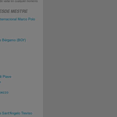
uede variar en cualquier momento
ESDE MESTRE
ternacional Marco Polo
de Bérgamo (BGY)
i Piave
o
pezzo
 Sant'Angelo Treviso