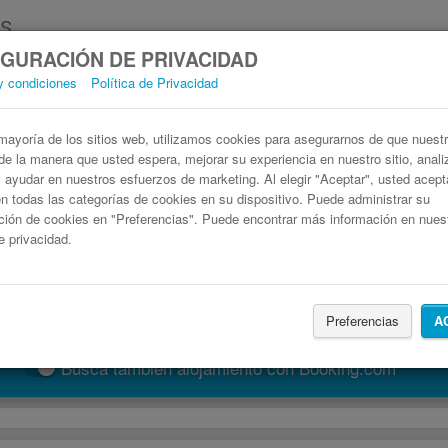
GURACIÓN DE PRIVACIDAD
y condiciones
Política de Privacidad
Autobús Florencia Mestre
Billetes de autobuses en solo 3 pasos
ayoría de los sitios web, utilizamos cookies para asegurarnos de que nuestro
de la manera que usted espera, mejorar su experiencia en nuestro sitio, anali
 y ayudar en nuestros esfuerzos de marketing. Al elegir "Aceptar", usted acep
 todas las categorías de cookies en su dispositivo. Puede administrar su
ción de cookies en "Preferencias". Puede encontrar más información en nues
de privacidad.
Preferencias
A
Buscar un viaje
Busca también alojamiento con Booking.com