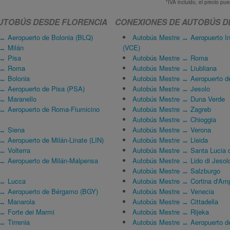
*IVA incluido, el precio p
UTOBÚS DESDE FLORENCIA
CONEXIONES DE AUTOBÚS D
 ↔ Aeropuerto de Bolonia (BLQ)
Autobús Mestre ↔ Aeropuerto In
 ↔ Milán
(VCE)
 ↔ Pisa
Autobús Mestre ↔ Roma
a ↔ Roma
Autobús Mestre ↔ Liubliana
 ↔ Bolonia
Autobús Mestre ↔ Aeropuerto 
 ↔ Aeropuerto de Pisa (PSA)
Autobús Mestre ↔ Jesolo
 ↔ Maranello
Autobús Mestre ↔ Duna Verde
 ↔ Aeropuerto de Roma-Fiumicino
Autobús Mestre ↔ Zagreb
Autobús Mestre ↔ Chioggia
 ↔ Siena
Autobús Mestre ↔ Verona
↔ Aeropuerto de Milán-Linate (LIN)
Autobús Mestre ↔ Lleida
↔ Volterra
Autobús Mestre ↔ Santa Lucia d
 ↔ Aeropuerto de Milán-Malpensa
Autobús Mestre ↔ Lido di Jesol
Autobús Mestre ↔ Salzburgo
 ↔ Lucca
Autobús Mestre ↔ Cortina d'Am
 ↔ Aeropuerto de Bérgamo (BGY)
Autobús Mestre ↔ Venecia
 ↔ Manarola
Autobús Mestre ↔ Cittadella
 ↔ Forte dei Marmi
Autobús Mestre ↔ Rijeka
↔ Tirrenia
Autobús Mestre ↔ Aeropuerto de