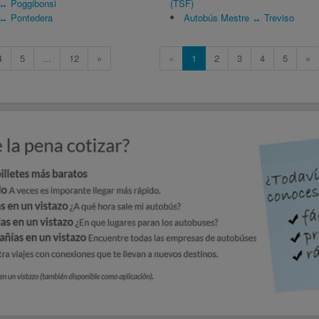
 ↔ Poggibonsi
(TSF)
 ↔ Pontedera
Autobús Mestre ↔ Treviso
4
5
...
12
»
«
1
2
3
4
5
»