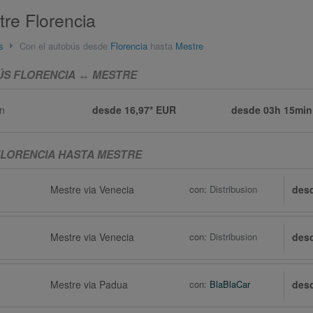
re Florencia
s
Con el autobús desde
Florencia
hasta
Mestre
ÚS FLORENCIA ↔ MESTRE
on
desde 16,97* EUR
desde
03h 15min
LORENCIA HASTA MESTRE
Mestre via Venecia
con:
Distribusion
des
Mestre via Venecia
con:
Distribusion
des
Mestre via Padua
con:
BlaBlaCar
des