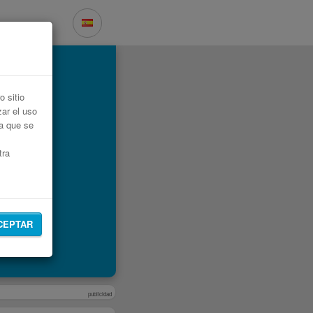
 sitio
zar el uso
ta que se
tra
CEPTAR
publicidad