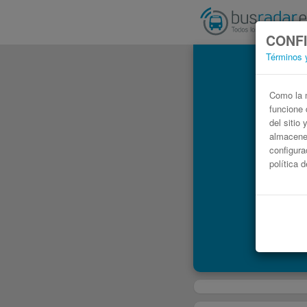
CONFI
Términos 
Como la m
funcione 
del sitio
almacenen
configura
política 