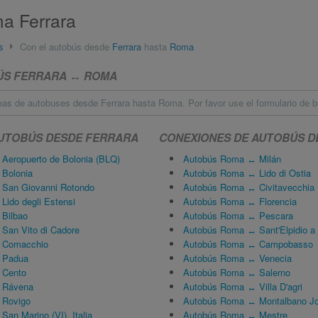
a Ferrara
s
Con el autobús desde
Ferrara
hasta
Roma
BÚS FERRARA ↔ ROMA
eas de autobuses desde Ferrara hasta Roma. Por favor use el formulario de 
AUTOBÚS DESDE FERRARA
CONEXIONES DE AUTOBÚS 
 Aeropuerto de Bolonia (BLQ)
Autobús Roma ↔ Milán
 Bolonia
Autobús Roma ↔ Lido di Ostia
 San Giovanni Rotondo
Autobús Roma ↔ Civitavecchia
Lido degli Estensi
Autobús Roma ↔ Florencia
 Bilbao
Autobús Roma ↔ Pescara
 San Vito di Cadore
Autobús Roma ↔ Sant'Elpidio a
↔ Comacchio
Autobús Roma ↔ Campobasso
↔ Padua
Autobús Roma ↔ Venecia
 Cento
Autobús Roma ↔ Salerno
↔ Rávena
Autobús Roma ↔ Villa D'agri
 Rovigo
Autobús Roma ↔ Montalbano Jo
San Marino (VI), Italia
Autobús Roma ↔ Mestre