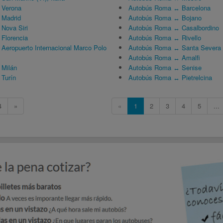
 Verona
Autobús Roma ↔ Barcelona
 Madrid
Autobús Roma ↔ Bojano
 Nova Siri
Autobús Roma ↔ Casalbordino
 Florencia
Autobús Roma ↔ Rivello
Aeropuerto Internacional Marco Polo
Autobús Roma ↔ Santa Severa
Autobús Roma ↔ Amalfi
 Milán
Autobús Roma ↔ Senise
 Turín
Autobús Roma ↔ Pietrelcina
4
»
«
1
2
3
4
5
...