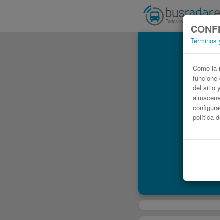
CONFI
Términos 
Como la m
funcione 
del sitio
almacenen
configura
política 