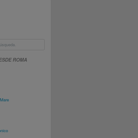
búsqueda.
DESDE ROMA
 Mare
nico