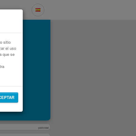
 sitio
zar el uso
ta que se
tra
CEPTAR
publicidad