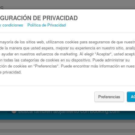
GURACIÓN DE PRIVACIDAD
y condiciones
Política de Privacidad
Autobús Ferrara Roma
Billetes de autobuses en solo 3 pasos
ayoría de los sitios web, utilizamos cookies para asegurarnos de que nuestro
de la manera que usted espera, mejorar su experiencia en nuestro sitio, anali
 y ayudar en nuestros esfuerzos de marketing. Al elegir "Aceptar", usted acep
 todas las categorías de cookies en su dispositivo. Puede administrar su
ción de cookies en "Preferencias". Puede encontrar más información en nues
de privacidad.
Preferencias
A
Buscar un viaje
Busca también alojamiento con Booking.com