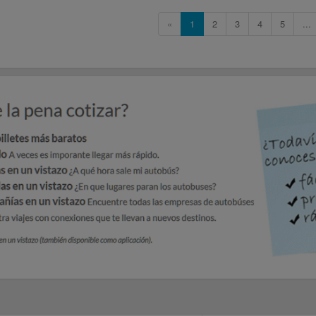
«
1
2
3
4
5
...