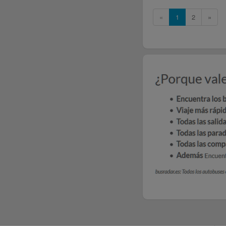
«
1
2
»