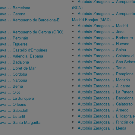
Autobús Zaragoza ↔ Aeropuerto 
(BCN)
rava ↔ Barcelona
Autobús Zaragoza ↔ Aeropuerto
rava ↔ Gerona
Madrid-Barajas (MAD)
ava ↔ Aeropuerto de Barcelona-El
Autobús Zaragoza ↔ Madrid
Autobús Zaragoza ↔ Jaca
rava ↔ Aeropuerto de Gerona (GRO)
Autobús Zaragoza ↔ Barbastro
rava ↔ Perpiñán
Autobús Zaragoza ↔ Huesca
rava ↔ Figueres
Autobús Zaragoza ↔ Salou
ava ↔ Castelló d'Empúries
Autobús Zaragoza ↔ Calatayud
ava ↔ Valencia, España
Autobús Zaragoza ↔ San Sebas
rava ↔ Badalona
Autobús Zaragoza ↔ Teruel
ava ↔ Lloret de Mar
Autobús Zaragoza ↔ Pamplona
rava ↔ Córdoba
Autobús Zaragoza ↔ Monzón
rava ↔ Narbona
Autobús Zaragoza ↔ Alicante
rava ↔ Berna
Autobús Zaragoza ↔ La Pineda
rava ↔ Olot
Autobús Zaragoza ↔ Barcelona
rava ↔ La Junquera
Autobús Zaragoza ↔ Calatorao
rava ↔ Orleans
Autobús Zaragoza ↔ Arnedo
rava ↔ Sabadell
Autobús Zaragoza ↔ L’Hospitalet 
ava ↔ Estartit
Autobús Zaragoza ↔ Rincón de 
ava ↔ Santa Margarita
Autobús Zaragoza ↔ Lleida