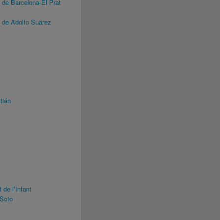
de Barcelona-El Prat
 de Adolfo Suárez
tián
de l’Infant
Soto