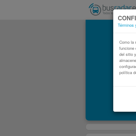
CONFI
Términos 
Como la m
funcione 
del sitio
almacenen
configura
política 