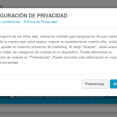
GURACIÓN DE PRIVACIDAD
y condiciones
Política de Privacidad
Autobús Empuriabrava Zaragoza
Billetes de autobuses en solo 3 pasos
ayoría de los sitios web, utilizamos cookies para asegurarnos de que nuestro
de la manera que usted espera, mejorar su experiencia en nuestro sitio, anali
 y ayudar en nuestros esfuerzos de marketing. Al elegir "Aceptar", usted acep
 todas las categorías de cookies en su dispositivo. Puede administrar su
ción de cookies en "Preferencias". Puede encontrar más información en nues
de privacidad.
Preferencias
A
Buscar un viaje
Busca también alojamiento con Booking.com