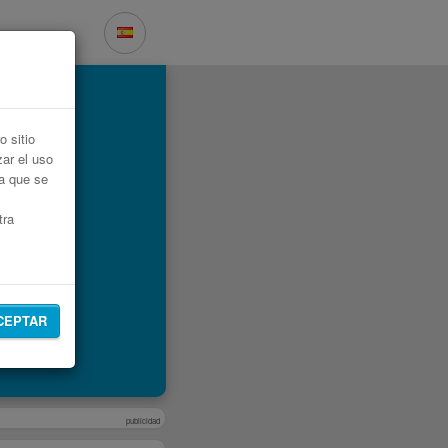
 sitio
zar el uso
ta que se
tra
CEPTAR
publicidad