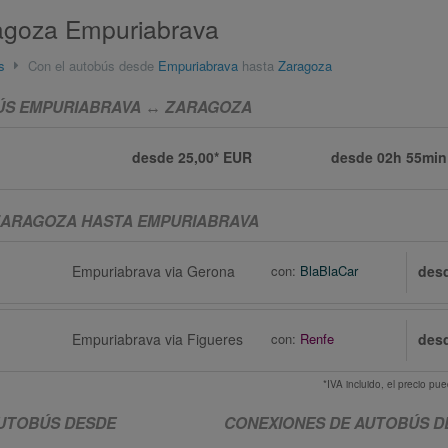
agoza Empuriabrava
s
Con el autobús desde
Empuriabrava
hasta
Zaragoza
BÚS EMPURIABRAVA ↔ ZARAGOZA
desde 25,00* EUR
desde
02h 55min
ZARAGOZA HASTA EMPURIABRAVA
Empuriabrava via Gerona
con:
BlaBlaCar
des
Empuriabrava via Figueres
con:
Renfe
des
*IVA incluido, el precio p
UTOBÚS DESDE
CONEXIONES DE AUTOBÚS 