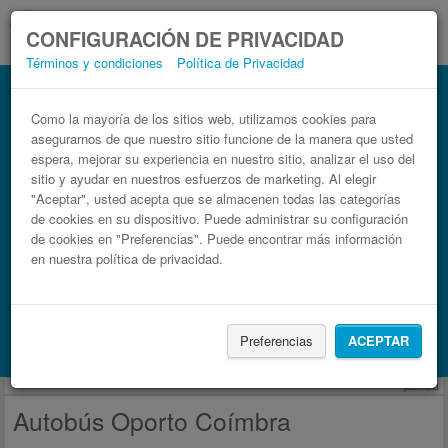
CONFIGURACIÓN DE PRIVACIDAD
Términos y condiciones
Política de Privacidad
Autobús Coímbra Oporto
Billetes de autobuses en solo 3 pasos
Como la mayoría de los sitios web, utilizamos cookies para
asegurarnos de que nuestro sitio funcione de la manera que usted
espera, mejorar su experiencia en nuestro sitio, analizar el uso del
sitio y ayudar en nuestros esfuerzos de marketing. Al elegir
"Aceptar", usted acepta que se almacenen todas las categorías
de cookies en su dispositivo. Puede administrar su configuración
de cookies en "Preferencias". Puede encontrar más información
en nuestra política de privacidad.
Buscar un viaje
Preferencias
ACEPTAR
Busca también alojamiento con Booking.com
publicidad
Autobús Oporto Coímbra