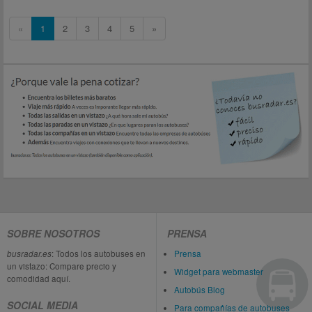
«
1
2
3
4
5
»
SOBRE NOSOTROS
PRENSA
busradar.es
: Todos los autobuses en
Prensa
un vistazo: Compare precio y
Widget para webmaster
comodidad aquí.
Autobús Blog
SOCIAL MEDIA
Para compañías de autobuses