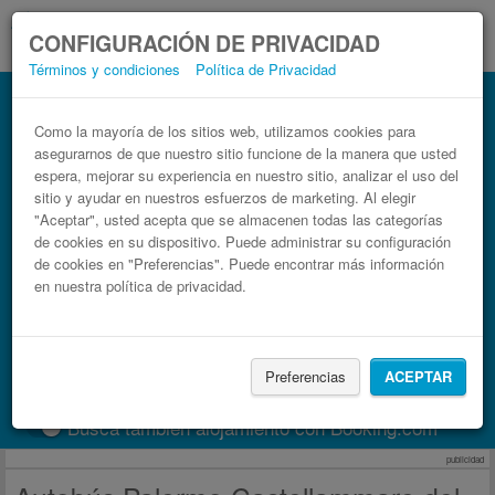
CONFIGURACIÓN DE PRIVACIDAD
Términos y condiciones
Política de Privacidad
Autobús Castellammare del Golfo
Palermo
Como la mayoría de los sitios web, utilizamos cookies para
asegurarnos de que nuestro sitio funcione de la manera que usted
Billetes de autobuses en solo 3 pasos
espera, mejorar su experiencia en nuestro sitio, analizar el uso del
sitio y ayudar en nuestros esfuerzos de marketing. Al elegir
"Aceptar", usted acepta que se almacenen todas las categorías
de cookies en su dispositivo. Puede administrar su configuración
de cookies en "Preferencias". Puede encontrar más información
en nuestra política de privacidad.
Preferencias
ACEPTAR
Buscar un viaje
Busca también alojamiento con Booking.com
publicidad