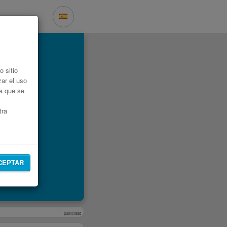
 sitio
zar el uso
ta que se
tra
CEPTAR
publicidad