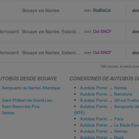
Bouaye via Nantes
con:
BlaBlaCar
de
errocarril
Bouaye via Nantes, Estación de ferrocarril
con:
Oui.SNCF
de
errocarril
Bouaye via Nantes, Estación de ferrocarril
con:
Oui.SNCF
de
*IVA incluido, el precio p
UTOBÚS DESDE BOUAYE
CONEXIONES DE AUTOBÚS D
Aeropuerto de Nantes Atlantique
Autobús Pornic ↔ Nantes
Autobús Pornic ↔ Barcelona
Saint-Philbert-de-Grand-Lieu
Autobús Pornic ↔ Gif-sur-Yvette
Saint-Brevin-les-Pins
Autobús Pornic ↔ Aeropuerto de
 Nantes
(NTE)
Autobús Pornic ↔ París
Autobús Pornic ↔ La Baule-Esc
Autobús Pornic ↔ Rennes
Autobús Pornic ↔ Rezé