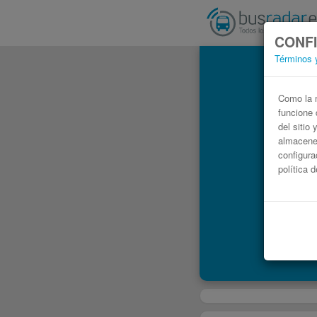
CONFI
Términos 
Como la m
funcione 
del sitio
almacenen
configura
política 