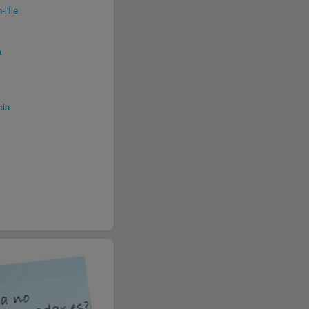
l'Île
a
cia