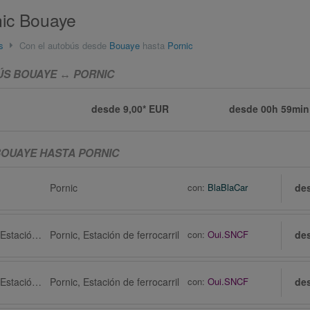
nic Bouaye
s
Con el autobús desde
Bouaye
hasta
Pornic
ÚS BOUAYE ↔ PORNIC
desde 9,00* EUR
desde
00h 59min
OUAYE HASTA PORNIC
Pornic
con:
BlaBlaCar
de
Bouaye via Nantes, Estación de ferrocarril
Pornic, Estación de ferrocarril
con:
Oui.SNCF
de
Bouaye via Nantes, Estación de ferrocarril
Pornic, Estación de ferrocarril
con:
Oui.SNCF
de