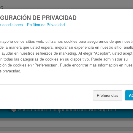
GURACIÓN DE PRIVACIDAD
y condiciones
Política de Privacidad
Autobús Bouaye Pornic
Billetes de autobuses en solo 3 pasos
ayoría de los sitios web, utilizamos cookies para asegurarnos de que nuestro
de la manera que usted espera, mejorar su experiencia en nuestro sitio, anali
 y ayudar en nuestros esfuerzos de marketing. Al elegir "Aceptar", usted acep
 todas las categorías de cookies en su dispositivo. Puede administrar su
ción de cookies en "Preferencias". Puede encontrar más información en nues
de privacidad.
Preferencias
A
Buscar un viaje
Busca también alojamiento con Booking.com