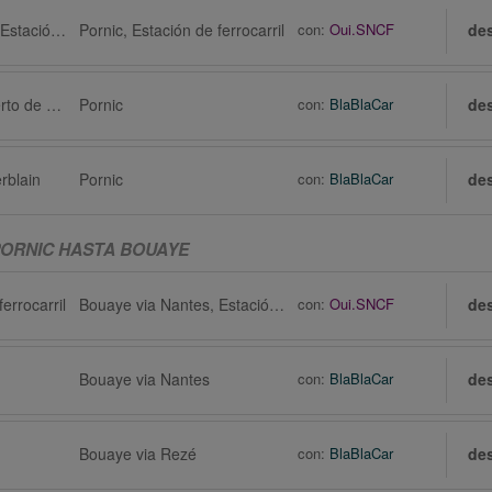
Bouaye via Nantes, Estación de ferrocarril
Pornic, Estación de ferrocarril
con:
Oui.SNCF
de
Bouaye via Aeropuerto de Nantes Atlantique (NTE)
Pornic
con:
BlaBlaCar
de
rblain
Pornic
con:
BlaBlaCar
de
ORNIC HASTA BOUAYE
errocarril
Bouaye via Nantes, Estación de ferrocarril
con:
Oui.SNCF
de
Bouaye via Nantes
con:
BlaBlaCar
de
Bouaye via Rezé
con:
BlaBlaCar
de