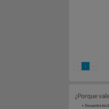
«
1
»