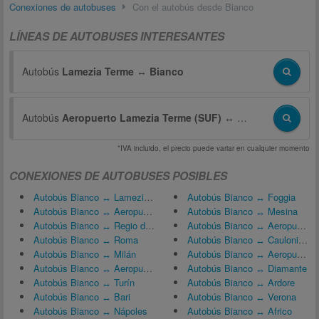
Conexiones de autobuses
Con el autobús desde Bianco
LÍNEAS DE AUTOBUSES INTERESANTES
Autobús
Lamezia Terme
↔
Bianco
Autobús
Aeropuerto Lamezia Terme (SUF)
↔
Bianco
*IVA incluido, el precio puede variar en cualquier momento
CONEXIONES DE AUTOBUSES POSIBLES
Autobús Bianco ↔ Lamezia Terme
Autobús Bianco ↔ Foggia
Autobús Bianco ↔ Aeropuerto Lamezia Terme (SUF)
Autobús Bianco ↔ Mesina
Autobús Bianco ↔ Regio de Calabria
Autobús Bianco ↔ Aeropuerto Lamezia Terme (SUF)
Autobús Bianco ↔ Roma
Autobús Bianco ↔ Caulonia Marina
Autobús Bianco ↔ Milán
Autobús Bianco ↔ Aeropuerto de Roma-Fiumicino (FCO)
Autobús Bianco ↔ Aeropuerto de Reggio di Calabria (REG)
Autobús Bianco ↔ Diamante
Autobús Bianco ↔ Turín
Autobús Bianco ↔ Ardore
Autobús Bianco ↔ Bari
Autobús Bianco ↔ Verona
Autobús Bianco ↔ Nápoles
Autobús Bianco ↔ Africo