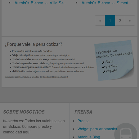
Autobús Bianco ↔ Villa San Giovanni
Autobús Bianco ↔ Simeri Crichi
«
1
2
»
SOBRE NOSOTROS
PRENSA
busradar.es
: Todos los autobuses en
Prensa
un vistazo: Compare precio y
Widget para webmaster
comodidad aquí.
Autobús Blog