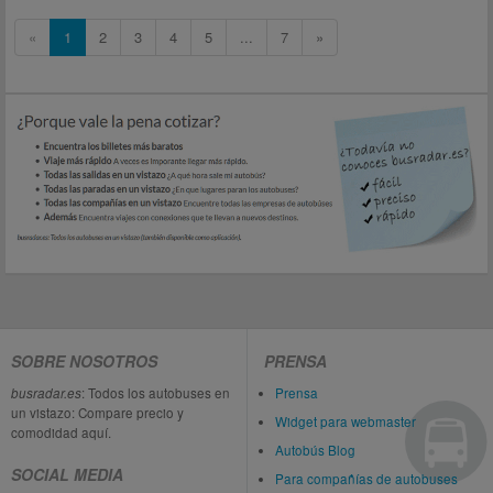
«
1
2
3
4
5
...
7
»
SOBRE NOSOTROS
PRENSA
busradar.es
: Todos los autobuses en
Prensa
un vistazo: Compare precio y
Widget para webmaster
comodidad aquí.
Autobús Blog
SOCIAL MEDIA
Para compañías de autobuses