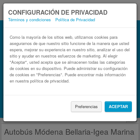
CONFIGURACIÓN DE PRIVACIDAD
Términos y condiciones
Política de Privacidad
Autobús Bellaria-Igea Marina Módena
Billetes de autobuses en solo 3 pasos
Como la mayoría de los sitios web, utilizamos cookies para
asegurarnos de que nuestro sitio funcione de la manera que usted
espera, mejorar su experiencia en nuestro sitio, analizar el uso del
sitio y ayudar en nuestros esfuerzos de marketing. Al elegir
"Aceptar", usted acepta que se almacenen todas las categorías
de cookies en su dispositivo. Puede administrar su configuración
de cookies en "Preferencias". Puede encontrar más información
en nuestra política de privacidad.
Buscar un viaje
Preferencias
ACEPTAR
Busca también alojamiento con Booking.com
publicidad
Autobús Módena Bellaria-Igea Marina