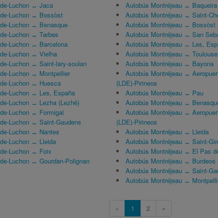
-de-Luchon ↔ Jaca
Autobús Montréjeau ↔ Baqueira
-de-Luchon ↔ Bossòst
Autobús Montréjeau ↔ Saint-Ché
-de-Luchon ↔ Benasque
Autobús Montréjeau ↔ Bossòst
-de-Luchon ↔ Tarbes
Autobús Montréjeau ↔ San Seba
-de-Luchon ↔ Barcelona
Autobús Montréjeau ↔ Les, Es
de-Luchon ↔ Vielha
Autobús Montréjeau ↔ Toulouse
de-Luchon ↔ Saint-lary-soulan
Autobús Montréjeau ↔ Bayona
de-Luchon ↔ Montpellier
Autobús Montréjeau ↔ Aeropuer
-de-Luchon ↔ Huesca
(LDE)-Pirineos
-de-Luchon ↔ Les, España
Autobús Montréjeau ↔ Pau
de-Luchon ↔ Lezha (Lezhë)
Autobús Montréjeau ↔ Benasqu
-de-Luchon ↔ Formigal
Autobús Montréjeau ↔ Aeropuer
-de-Luchon ↔ Saint-Gaudens
(LDE)-Pirineos
-de-Luchon ↔ Nantes
Autobús Montréjeau ↔ Lleida
de-Luchon ↔ Lleida
Autobús Montréjeau ↔ Saint-Gir
-de-Luchon ↔ Foix
Autobús Montréjeau ↔ El Pas d
-de-Luchon ↔ Gourdan-Polignan
Autobús Montréjeau ↔ Burdeos
Autobús Montréjeau ↔ Saint-G
Autobús Montréjeau ↔ Montpelli
«
1
2
»