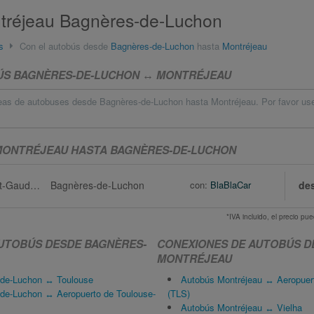
tréjeau Bagnères-de-Luchon
s
Con el autobús desde
Bagnères-de-Luchon
hasta
Montréjeau
BÚS BAGNÈRES-DE-LUCHON ↔ MONTRÉJEAU
eas de autobuses desde Bagnères-de-Luchon hasta Montréjeau. Por favor use 
MONTRÉJEAU HASTA BAGNÈRES-DE-LUCHON
Montréjeau via Saint-Gaudens
Bagnères-de-Luchon
con:
BlaBlaCar
de
*IVA incluido, el precio p
UTOBÚS DESDE BAGNÈRES-
CONEXIONES DE AUTOBÚS D
MONTRÉJEAU
-de-Luchon ↔ Toulouse
Autobús Montréjeau ↔ Aeropuer
de-Luchon ↔ Aeropuerto de Toulouse-
(TLS)
Autobús Montréjeau ↔ Vielha