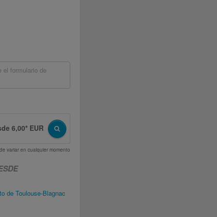
el formulario de
sde 6,00* EUR
uede variar en cualquier momento
ESDE
to de Toulouse-Blagnac