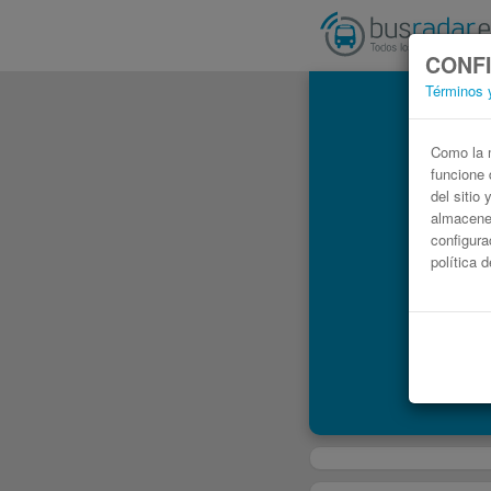
CONFI
Términos 
Como la m
funcione 
del sitio
almacenen
configura
política 