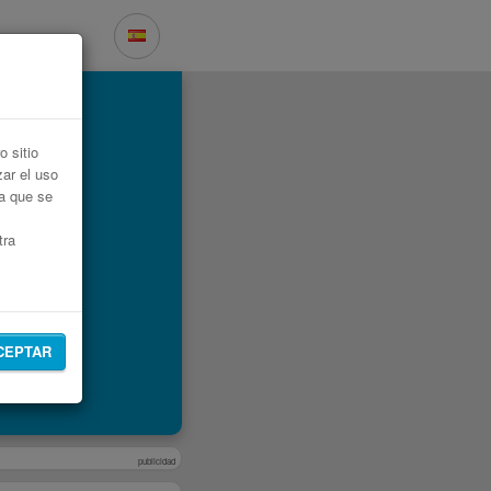
 sitio
zar el uso
ta que se
tra
CEPTAR
publicidad