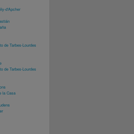
ly-d'Apcher
stián
paña
to de Tarbes-Lourdes
e
to de Tarbes-Lourdes
ons
e la Casa
audens
er