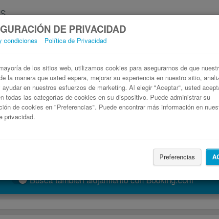
GURACIÓN DE PRIVACIDAD
y condiciones
Política de Privacidad
Autobús Bagnères-de-Luchon Montréjeau
Billetes de autobuses en solo 3 pasos
ayoría de los sitios web, utilizamos cookies para asegurarnos de que nuestro
de la manera que usted espera, mejorar su experiencia en nuestro sitio, anali
 y ayudar en nuestros esfuerzos de marketing. Al elegir "Aceptar", usted acep
 todas las categorías de cookies en su dispositivo. Puede administrar su
ción de cookies en "Preferencias". Puede encontrar más información en nues
de privacidad.
Preferencias
A
Buscar un viaje
Busca también alojamiento con Booking.com