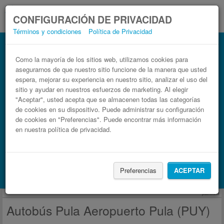
CONFIGURACIÓN DE PRIVACIDAD
Términos y condiciones
Política de Privacidad
Autobús Aeropuerto Pula (PUY) Pula
Billetes de autobuses en solo 3 pasos
Como la mayoría de los sitios web, utilizamos cookies para
asegurarnos de que nuestro sitio funcione de la manera que usted
espera, mejorar su experiencia en nuestro sitio, analizar el uso del
sitio y ayudar en nuestros esfuerzos de marketing. Al elegir
"Aceptar", usted acepta que se almacenen todas las categorías
de cookies en su dispositivo. Puede administrar su configuración
de cookies en "Preferencias". Puede encontrar más información
en nuestra política de privacidad.
Buscar un viaje
Preferencias
ACEPTAR
Busca también alojamiento con Booking.com
publicidad
Autobús Pula Aeropuerto Pula (PUY)