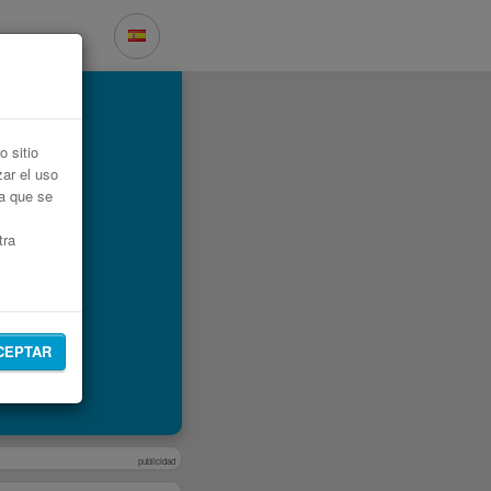
évrain
 sitio
zar el uso
ta que se
tra
CEPTAR
publicidad