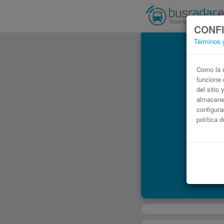
CONFI
Términos 
Autob
Como la m
funcione 
del sitio
almacenen
configura
política 