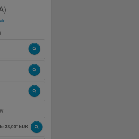
A)
ain
N
IN
de 33,00* EUR