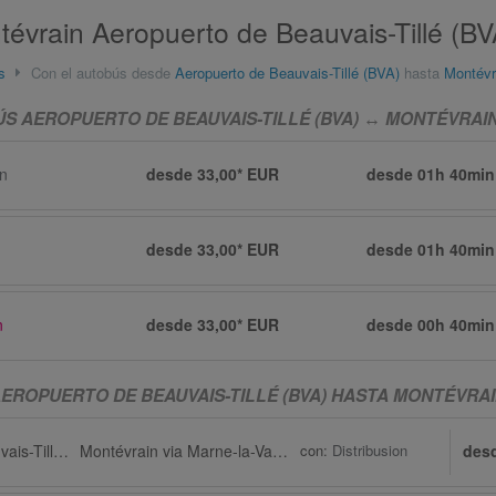
évrain Aeropuerto de Beauvais-Tillé (BV
s
Con el autobús desde
Aeropuerto de Beauvais-Tillé (BVA)
hasta
Montévr
ÚS AEROPUERTO DE BEAUVAIS-TILLÉ (BVA) ↔ MONTÉVRAI
on
desde 33,00* EUR
desde
01h 40min
desde 33,00* EUR
desde
01h 40min
n
desde 33,00* EUR
desde
00h 40min
EROPUERTO DE BEAUVAIS-TILLÉ (BVA) HASTA MONTÉVRA
Aeropuerto de Beauvais-Tillé (BVA) via Tillé
Montévrain via Marne-la-Vallée
con:
Distribusion
des