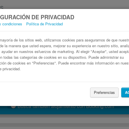
GURACIÓN DE PRIVACIDAD
y condiciones
Política de Privacidad
ús Aeropuerto de Beauvais-Tillé (BVA) Mont
Billetes de autobuses en solo 3 pasos
ayoría de los sitios web, utilizamos cookies para asegurarnos de que nuestro
de la manera que usted espera, mejorar su experiencia en nuestro sitio, anali
 y ayudar en nuestros esfuerzos de marketing. Al elegir "Aceptar", usted acep
 todas las categorías de cookies en su dispositivo. Puede administrar su
ción de cookies en "Preferencias". Puede encontrar más información en nues
de privacidad.
Preferencias
A
Buscar un viaje
Busca también alojamiento con Booking.com