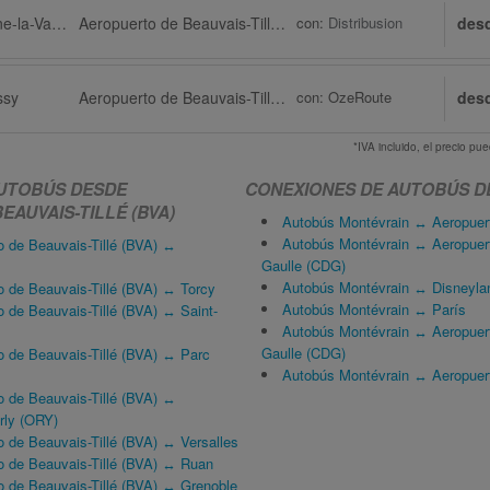
Montévrain via Marne-la-Vallée
Aeropuerto de Beauvais-Tillé (BVA) via Tillé
con:
Distribusion
des
ssy
Aeropuerto de Beauvais-Tillé (BVA)
con:
OzeRoute
des
*IVA incluido, el precio p
UTOBÚS DESDE
CONEXIONES DE AUTOBÚS D
AUVAIS-TILLÉ (BVA)
Autobús Montévrain ↔ Aeropuert
Autobús Montévrain ↔ Aeropuert
o de Beauvais-Tillé (BVA) ↔
Gaulle (CDG)
Autobús Montévrain ↔ Disneyla
 de Beauvais-Tillé (BVA) ↔ Torcy
Autobús Montévrain ↔ París
 de Beauvais-Tillé (BVA) ↔ Saint-
Autobús Montévrain ↔ Aeropuert
Gaulle (CDG)
o de Beauvais-Tillé (BVA) ↔ Parc
Autobús Montévrain ↔ Aeropuert
o de Beauvais-Tillé (BVA) ↔
rly (ORY)
 de Beauvais-Tillé (BVA) ↔ Versalles
o de Beauvais-Tillé (BVA) ↔ Ruan
o de Beauvais-Tillé (BVA) ↔ Grenoble