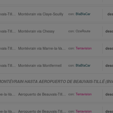
Aeropuerto de Beauvais-Tillé (BVA)
Montévrain via Claye-Souilly
con:
BlaBlaCar
de
Aeropuerto de Beauvais-Tillé (BVA)
Montévrain via Chessy
con:
OzeRoute
des
Aeropuerto de Beauvais-Tillé (BVA)
Montévrain via Marne-la-Vallée
con:
Terravision
des
Aeropuerto de Beauvais-Tillé (BVA)
Montévrain via Montfermeil
con:
BlaBlaCar
des
ONTÉVRAIN HASTA AEROPUERTO DE BEAUVAIS-TILLÉ (BV
Montévrain via Marne-la-Vallée
Aeropuerto de Beauvais-Tillé (BVA)
con:
Terravision
des
Montévrain via Marne-la-Vallée
Aeropuerto de Beauvais-Tillé (BVA)
con:
Terravision
des